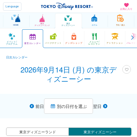
Language
お気に入り
東京
東京
HOME
ホテル
予約 / 購入
ディズニーランド
ディズニーシー
イベント/
メニュー/
パークチケット
グッズ/ショップ
アトラクション
パレード
運営カレンダー
プログラム
レストラン
日次カレンダー
2026年9月14日 (月) の東京デ
ィズニーシー
前日
別の日付を選ぶ
翌日
東京ディズニーランド
東京ディズニーシー