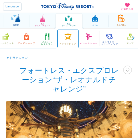
Language
お気に入り
東京
東京
HOME
ホテル
予約 / 購入
ディズニーランド
ディズニーシー
メニュー/
キャラクター
ークチケット
グッズ/ショップ
パレード/ショー
マップ
アトラクション
レストラン
グリーティング
アトラクション
フォートレス・エクスプロレ
ーション“ザ・レオナルドチ
ャレンジ”