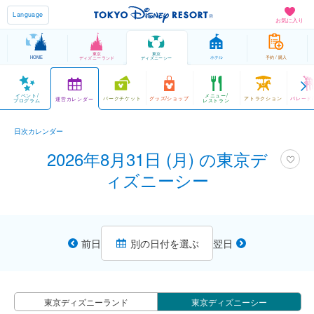
Language
お気に入り
東京
東京
HOME
ホテル
予約 / 購入
ディズニーランド
ディズニーシー
イベント/
メニュー/
パークチケット
グッズ/ショップ
アトラクション
パレード
運営カレンダー
プログラム
レストラン
日次カレンダー
2026年8月31日 (月) の東京デ
ィズニーシー
前日
別の日付を選ぶ
翌日
東京ディズニーランド
東京ディズニーシー