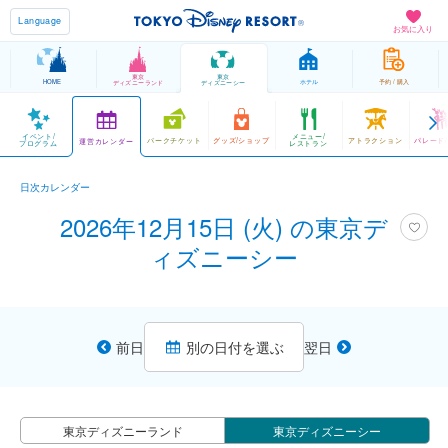
Language
お気に入り
東京
東京
HOME
ホテル
予約 / 購入
ディズニーランド
ディズニーシー
イベント/
メニュー/
パークチケット
グッズ/ショップ
アトラクション
パレード
運営カレンダー
プログラム
レストラン
日次カレンダー
2026年12月15日 (火) の東京デ
ィズニーシー
前日
別の日付を選ぶ
翌日
東京ディズニーランド
東京ディズニーシー