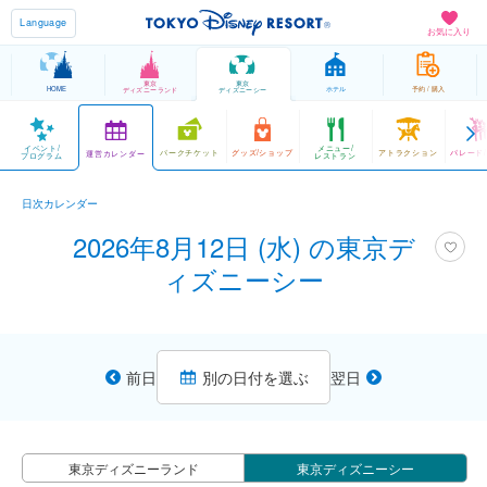
Language
お気に入り
東京
東京
HOME
ホテル
予約 / 購入
ディズニーランド
ディズニーシー
イベント/
メニュー/
パークチケット
グッズ/ショップ
アトラクション
パレード
運営カレンダー
プログラム
レストラン
日次カレンダー
2026年8月12日 (水) の東京デ
ィズニーシー
前日
別の日付を選ぶ
翌日
東京ディズニーランド
東京ディズニーシー