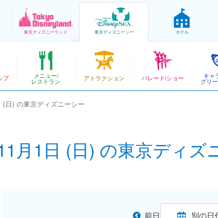
東京
ディズニーランド
東京
ディズニーシー
ホテル
メニュー/
キャ
ップ
アトラクション
パレード/ショー
レストラン
グリー
1日 (日) の東京ディズニーシー
年11月1日 (日) の東京ディ
前日
別の日