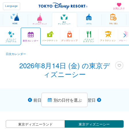
Language
お気に入り
東京
東京
HOME
ホテル
予約 / 購入
ディズニーランド
ディズニーシー
イベント/
メニュー/
パークチケット
グッズ/ショップ
アトラクション
パレード
運営カレンダー
プログラム
レストラン
日次カレンダー
2026年8月14日 (金) の東京デ
ィズニーシー
前日
別の日付を選ぶ
翌日
東京ディズニーランド
東京ディズニーシー