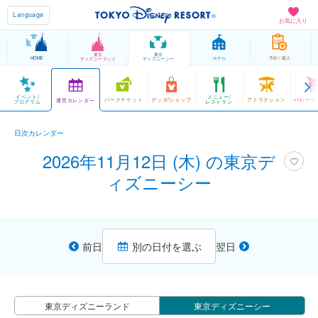
Language
お気に入り
東京
東京
HOME
ホテル
予約 / 購入
ディズニーランド
ディズニーシー
イベント/
メニュー/
パークチケット
グッズ/ショップ
アトラクション
パレード
運営カレンダー
プログラム
レストラン
日次カレンダー
2026年11月12日 (木) の東京デ
ィズニーシー
前日
別の日付を選ぶ
翌日
東京ディズニーランド
東京ディズニーシー