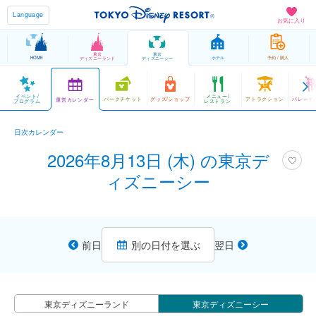
Language
お気に入り
東京
東京
HOME
ホテル
予約 / 購入
ディズニーランド
ディズニーシー
イベント/
メニュー/
パークチケット
グッズ/ショップ
アトラクション
パレード
運営カレンダー
プログラム
レストラン
日次カレンダー
2026年8月13日 (木) の東京デ
ィズニーシー
前日
別の日付を選ぶ
翌日
東京ディズニーランド
東京ディズニーシー