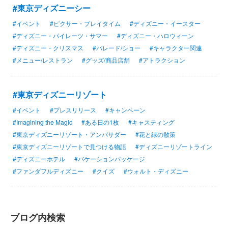
#東京ディズニーシー
#イベント
#ピクサー・プレイタイム
#ディズニー・イースター
#ディズニー・パイレーツ・サマー
#ディズニー・ハロウィーン
#ディズニー・クリスマス
#パレード/ショー
#キャラクター関連
#メニュー/レストラン
#グッズ/商品店舗
#アトラクション
#東京ディズニーリゾート
#イベント
#プレスリリース
#キャンペーン
#Imagining the Magic
#ある日の1枚
#キャスティング
#東京ディズニーリゾート・アンバサダー
#花と緑の散策
#東京ディズニーリゾートで見つける物語
#ディズニーリゾートライン
#ディズニーホテル
#バケーションパッケージ
#ファンダフルディズニー
#クイズ
#ウォルト・ディズニー
ブログ内検索