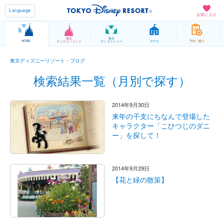
Language
お気に入り
東京
東京
HOME
ホテル
予約 / 購入
ディズニーランド
ディズニーシー
東京ディズニーリゾート・ブログ
検索結果一覧（月別で探す）
2014年9月30日
来年の干支にちなんで登場した
キャラクター「こひつじのダニ
ー」を探して！
2014年9月29日
【花と緑の散策】