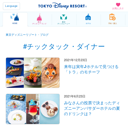
Language
お気に入り
東京
東京
HOME
ホテル
予約 / 購入
ディズニーランド
ディズニーシー
東京ディズニーリゾート・ブログ
#チックタック・ダイナー
2021年12月23日
来年は寅年♪ホテルで見つける
「トラ」のモチーフ
2021年6月23日
みなさんの投票で決まったディ
ズニーアンバサダーホテルの夏
のドリンクは？