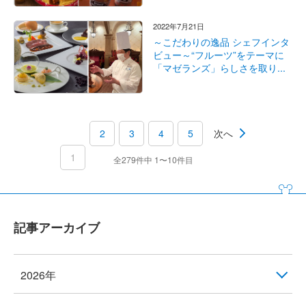
2022年7月21日
～こだわりの逸品 シェフインタ
ビュー～“フルーツ”をテーマに
「マゼランズ」らしさを取り...
2
3
4
5
次へ
1
全279件中 1〜10件目
記事アーカイブ
2026年