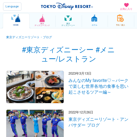
Language
お気に入り
東京
東京
HOME
ホテル
予約 / 購入
ディズニーランド
ディズニーシー
東京ディズニーリゾート・ブログ
#東京ディズニーシー #メニ
ュー/レストラン
2023年3月13日
みんなのMy favorite♡～パーク
で楽しむ世界各地の食事を思い
起こさせるツアー編～
2022年12月26日
東京ディズニーリゾート・アン
バサダー ブログ