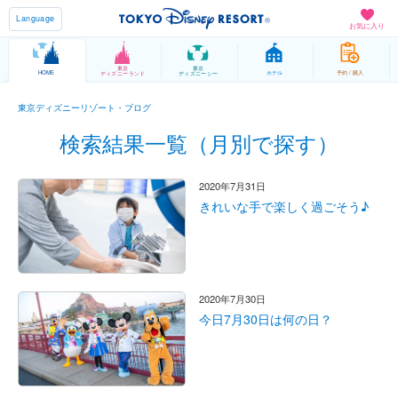
Language
お気に入り
東京
東京
HOME
ホテル
予約 / 購入
ディズニーランド
ディズニーシー
東京ディズニーリゾート・ブログ
検索結果一覧（月別で探す）
2020年7月31日
きれいな手で楽しく過ごそう♪
2020年7月30日
今日7月30日は何の日？