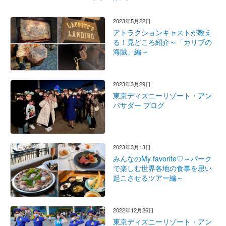
2023年5月22日
アトラクションキャストが教え
る！見どころ紹介～「カリブの
海賊」編～
2023年3月29日
東京ディズニーリゾート・アン
バサダー ブログ
2023年3月13日
みんなのMy favorite♡～パーク
で楽しむ世界各地の食事を思い
起こさせるツアー編～
2022年12月26日
東京ディズニーリゾート・アン