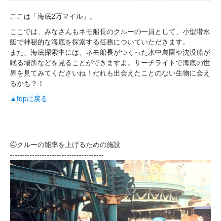
ここは「海底2万マイル」。
ここでは、みなさんもネモ船長のクルーの一員として、小型潜水
艇で神秘的な海底を探索する任務についていただきます。
また、海底探索中には、ネモ船長がつくった水中農園や沈没船が
眠る場所などを見ることができますよ。サーチライトで海底の世
界を見てみてくださいね！だれも出会えたことのない生物に会え
るかも？！
▲topに戻る
④クルーの能率を上げるための施設
--------------------------------------