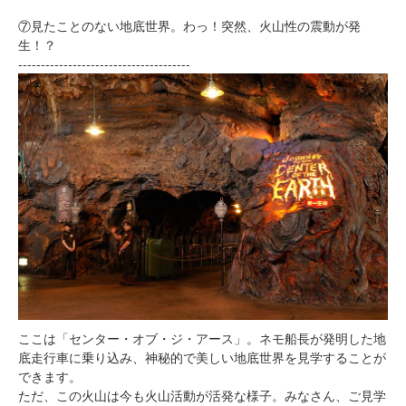
⑦見たことのない地底世界。わっ！突然、火山性の震動が発
生！？
--------------------------------------
ここは「センター・オブ・ジ・アース」。ネモ船長が発明した地
底走行車に乗り込み、神秘的で美しい地底世界を見学することが
できます。
ただ、この火山は今も火山活動が活発な様子。みなさん、ご見学