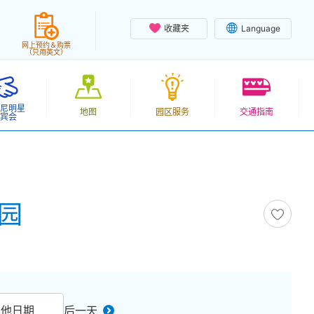
收藏夹
Language
网上预约＆购票
（只用英文）
尼明星
地图
园区服务
交通指南
宾会
乐园
其他日期
后一天