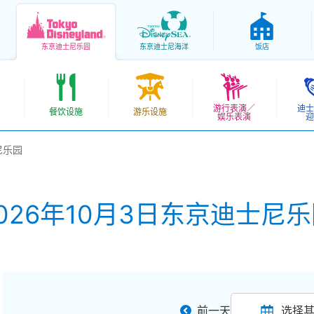
东京
迪士尼乐园
东京
迪士尼海洋
饭店
游行表演／
迪士
餐饮设施
游乐设施
娱乐表演
迎
尼乐园
026年10月3日东京迪士尼
前一天
选择