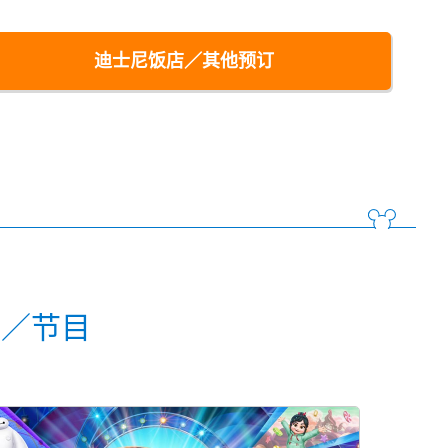
迪士尼饭店／其他预订
动／节目