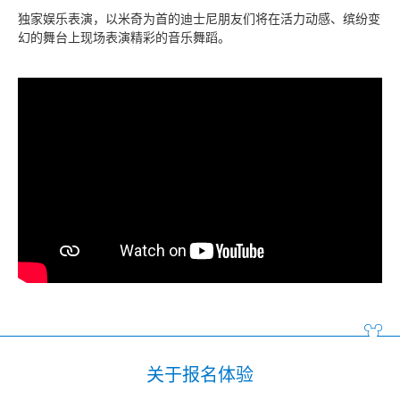
独家娱乐表演，以米奇为首的迪士尼朋友们将在活力动感、缤纷变
幻的舞台上现场表演精彩的音乐舞蹈。
关于报名体验