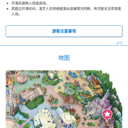
开演后谢绝入场或退场。
若超过开演时间，演艺人员将根据演出进展情况判断，有可能无法带游客
入场。
游客注意事项
地图