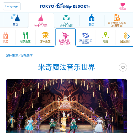
Language
收藏夹
东京
东京
网上预约＆购票
首页
饭店
迪士尼乐园
迪士尼海洋
（只用英文）
迪士尼明星
游行表演／
商店
餐饮设施
游乐设施
地图
园区服务
迎宾会
娱乐表演
游行表演／娱乐表演
米奇魔法音乐世界