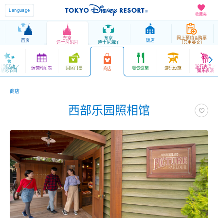
Language
收藏夹
东京
东京
网上预约＆购票
首页
饭店
迪士尼乐园
迪士尼海洋
（只用英文）
特别活动／
游行表演／
运营时间表
园区门票
餐饮设施
游乐设施
商店
精彩节目
娱乐表演
商店
西部乐园照相馆