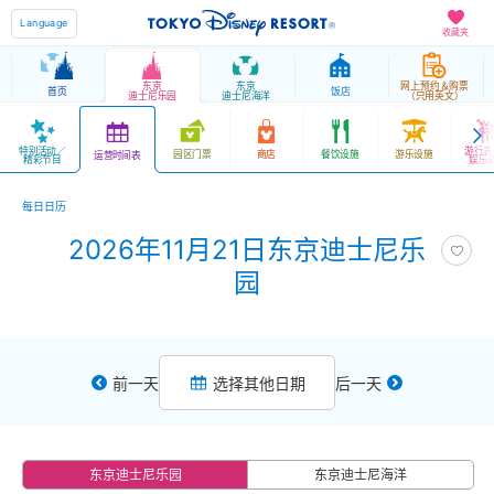
Language
收藏夹
东京
东京
网上预约＆购票
首页
饭店
迪士尼乐园
迪士尼海洋
（只用英文）
特别活动／
游行表
园区门票
商店
餐饮设施
游乐设施
运营时间表
精彩节目
娱乐
每日日历
2026年11月21日东京迪士尼乐
园
前一天
选择其他日期
后一天
东京迪士尼乐园
东京迪士尼海洋