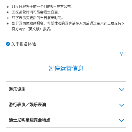
月度日程将于前一个月的8日左右公布。
园区运营时间可能会发生变更。
红字表示变更后的当日演出时间。
部分游园体验须报名。希望体验的游客请在入园后通过东京迪士尼度假区
官方App（英文版）报名。
关于报名体验
暂停运营信息
游乐设施
游行表演／娱乐表演
迪士尼明星迎宾会地点