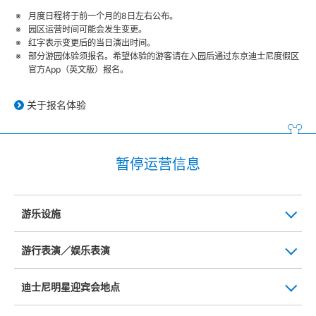
月度日程将于前一个月的8日左右公布。
园区运营时间可能会发生变更。
红字表示变更后的当日演出时间。
部分游园体验须报名。希望体验的游客请在入园后通过东京迪士尼度假区
官方App（英文版）报名。
关于报名体验
暂停运营信息
游乐设施
游行表演／娱乐表演
迪士尼明星迎宾会地点