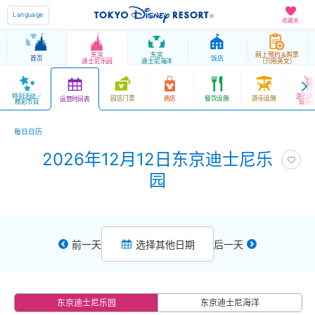
Language
收藏夹
东京
东京
网上预约＆购票
首页
饭店
迪士尼乐园
迪士尼海洋
（只用英文）
特别活动／
游行表
园区门票
商店
餐饮设施
游乐设施
运营时间表
精彩节目
娱乐
每日日历
2026年12月12日东京迪士尼乐
园
前一天
选择其他日期
后一天
东京迪士尼乐园
东京迪士尼海洋