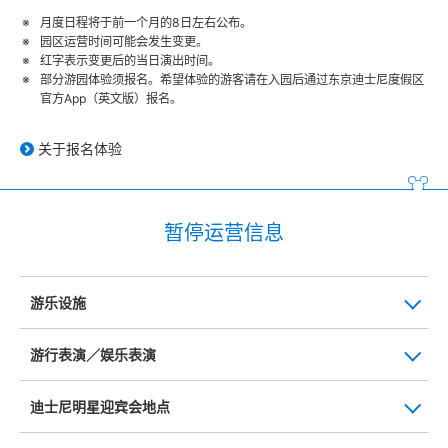
月度日程将于前一个月的8日左右公布。
园区运营时间可能会发生变更。
红字表示变更后的当日演出时间。
部分游园体验须报名。希望体验的游客请在入园后通过东京迪士尼度假区
官方App（英文版）报名。
关于报名体验
暂停运营信息
游乐设施
游行表演／娱乐表演
迪士尼明星迎宾会地点