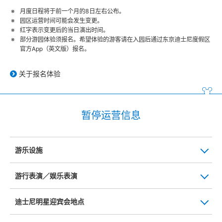
月度日程将于前一个月的8日左右公布。
园区运营时间可能会发生变更。
红字表示变更后的当日演出时间。
部分游园体验须报名。希望体验的游客请在入园后通过东京迪士尼度假区
官方App（英文版）报名。
关于报名体验
暂停运营信息
游乐设施
游行表演／娱乐表演
迪士尼明星迎宾会地点