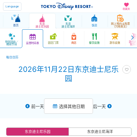
Language
收藏夹
东京
东京
网上预约＆购票
首页
饭店
迪士尼乐园
迪士尼海洋
（只用英文）
特别活动／
游行表
园区门票
商店
餐饮设施
游乐设施
运营时间表
精彩节目
娱乐
每日日历
2026年11月22日东京迪士尼乐
园
前一天
选择其他日期
后一天
东京迪士尼乐园
东京迪士尼海洋