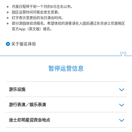
月度日程将于前一个月的8日左右公布。
园区运营时间可能会发生变更。
红字表示变更后的当日演出时间。
部分游园体验须报名。希望体验的游客请在入园后通过东京迪士尼度假区
官方App（英文版）报名。
关于报名体验
暂停运营信息
游乐设施
游行表演／娱乐表演
迪士尼明星迎宾会地点