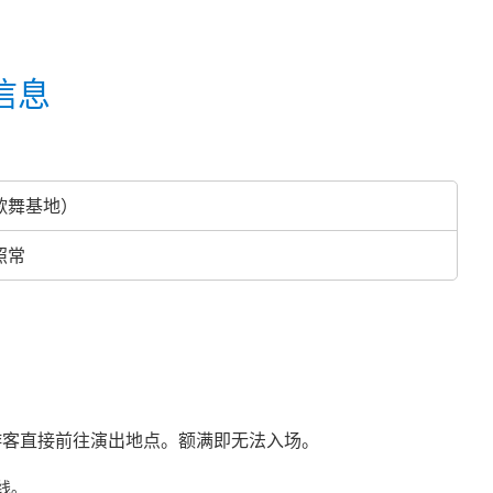
信息
歌舞基地）
照常
游客直接前往演出地点。额满即无法入场。
线。