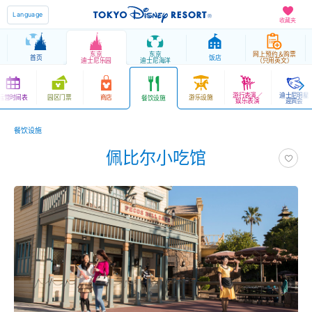
Language
收藏夹
东京
东京
网上预约＆购票
首页
饭店
迪士尼乐园
迪士尼海洋
（只用英文）
游行表演／
迪士尼明星
运营时间表
园区门票
商店
游乐设施
餐饮设施
娱乐表演
迎宾会
餐饮设施
佩比尔小吃馆