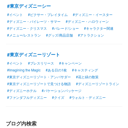
#東京ディズニーシー
#イベント
#ピクサー・プレイタイム
#ディズニー・イースター
#ディズニー・パイレーツ・サマー
#ディズニー・ハロウィーン
#ディズニー・クリスマス
#パレード/ショー
#キャラクター関連
#メニュー/レストラン
#グッズ/商品店舗
#アトラクション
#東京ディズニーリゾート
#イベント
#プレスリリース
#キャンペーン
#Imagining the Magic
#ある日の1枚
#キャスティング
#東京ディズニーリゾート・アンバサダー
#花と緑の散策
#東京ディズニーリゾートで見つける物語
#ディズニーリゾートライン
#ディズニーホテル
#バケーションパッケージ
#ファンダフルディズニー
#クイズ
#ウォルト・ディズニー
ブログ内検索