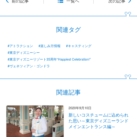
前の記事
一覧へ
次の記事
関連タグ
#アトラクション
#楽しみ方情報
#キャスティング
#東京ディズニーシー
#東京ディズニーリゾート35周年“Happiest Celebration!”
#ヴェネツィアン・ゴンドラ
関連記事
2020年9月10日
新しいコスチュームに込められ
た思い～東京ディズニーランド
メインエントランス編～