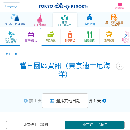
Language
我的最愛
東京
東京
線上預約＆購票
東京迪士尼度假區
飯店住宿
迪士尼樂園
迪士尼海洋
（只用英文）
特別活動／
遊行表
票券資訊
獨家商品
園區餐飲
遊樂設施
營運時間表
魅力節目
娛樂
每日日曆
當日園區資訊（東京迪士尼海
洋）
前 1 天
選擇其他日期
後 1 天
東京迪士尼樂園
東京迪士尼海洋