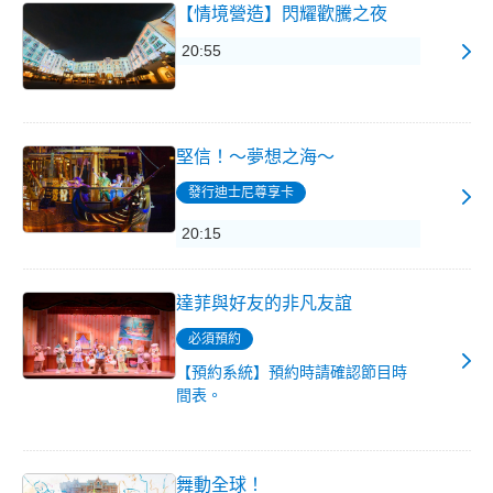
【情境營造】閃耀歡騰之夜
20:55
堅信！～夢想之海～
發行迪士尼尊享卡
20:15
達菲與好友的非凡友誼
必須預約
【預約系統】預約時請確認節目時
間表。
舞動全球！