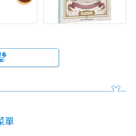
更多
頁）
菜單