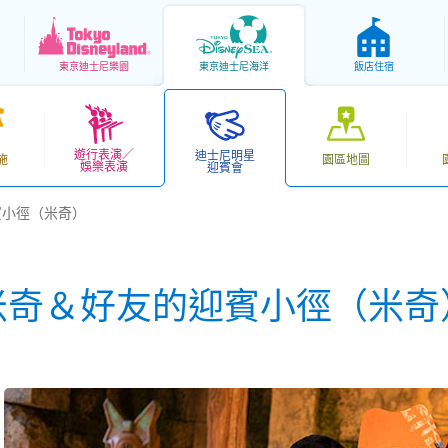
東京
迪士尼樂園
東京
迪士尼海洋
飯店住宿
遊行表演／
迪士尼明星
施
園區地圖
娛樂表演
迎賓會
賓小徑（米奇）
米奇＆好友的迎賓小徑（米奇