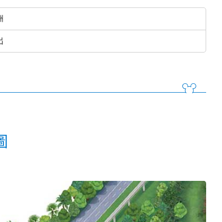
洲
出
圖