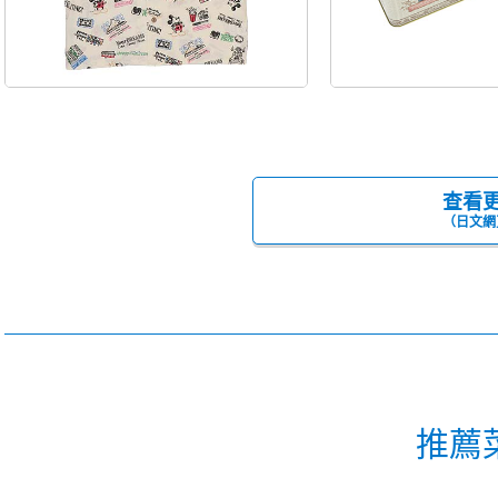
查看
（日文網
推薦