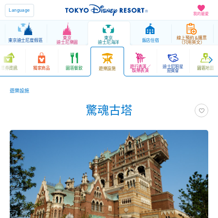
Language
我的最愛
東京
東京
線上預約＆購票
東京迪士尼度假區
飯店住宿
迪士尼樂園
迪士尼海洋
（只用英文）
遊行表演／
迪士尼明星
票券資訊
獨家商品
園區餐飲
園區地圖
遊樂設施
娛樂表演
迎賓會
遊樂設施
驚魂古塔