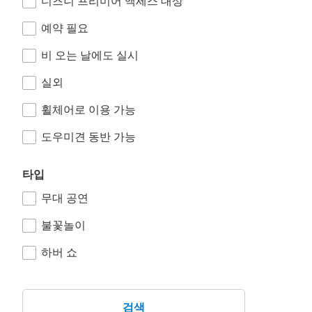
디즈니 프리미어 액세스 대상
예약 필요
비 오는 날에도 실시
실외
휠체어로 이용 가능
도우미견 동반 가능
타입
무대 공연
불꽃놀이
하버 쇼