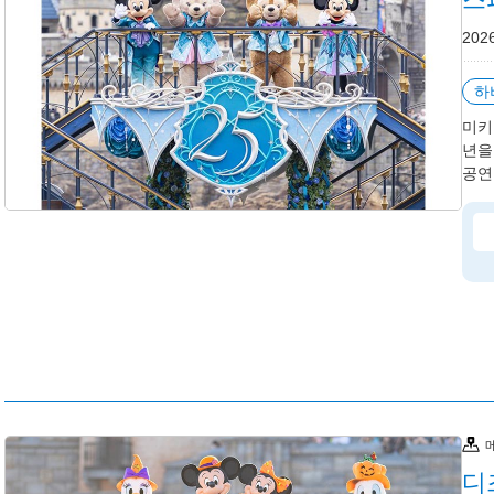
202
하
미키
년을
공연 
디