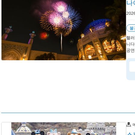
나
202
불
핼러
니다
공연
스