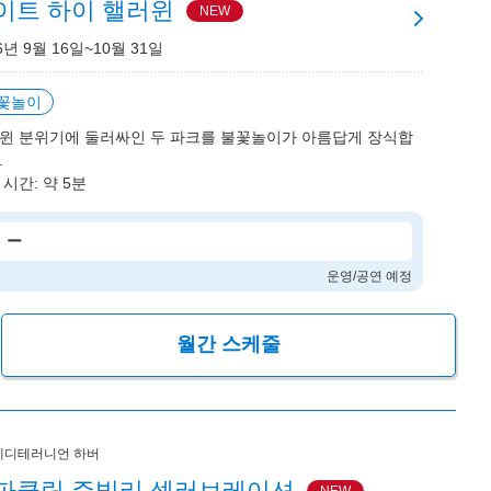
이트 하이 핼러윈
NEW
6년 9월 16일~10월 31일
꽃놀이
윈 분위기에 둘러싸인 두 파크를 불꽃놀이가 아름답게 장식합
.
 시간: 약 5분
ー
운영/공연 예정
월간 스케줄
메디테러니언 하버
파클링 주빌리 셀러브레이션