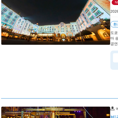
N
202
환
도쿄
마 
공연
빌