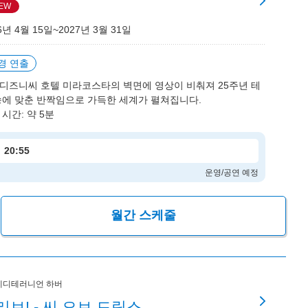
EW
6년 4월 15일~2027년 3월 31일
경 연출
디즈니씨 호텔 미라코스타의 벽면에 영상이 비춰져 25주년 테
송에 맞춘 반짝임으로 가득한 세계가 펼쳐집니다.
 시간: 약 5분
20:55
운영/공연 예정
월간 스케줄
메디테러니언 하버
리브! - 씨 오브 드림스