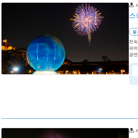
스
불
친숙
피어
공연