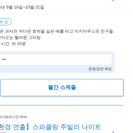
6년 9월 16일~10월 31일
버 쇼
은 과자와 커다란 호박을 실은 배를 타고 미키마우스와 친구들
찾아오는 핼러윈 그리팅.
시간: 약 15분
ー
운영/공연 예정
월간 스케줄
메디테러니언 하버
환경 연출】스파클링 주빌리 나이트