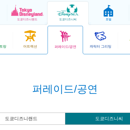
도쿄
디즈니랜드
도쿄
디즈니씨
호텔
스토랑
어트랙션
캐릭터 그리팅
퍼레이드/공연
퍼레이드/공연
도쿄디즈니랜드
도쿄디즈니씨