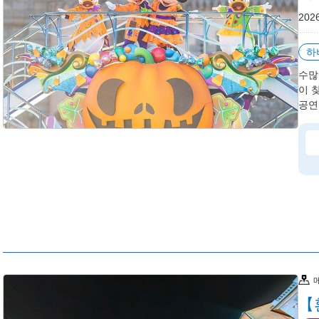
202
하
수많
이 
공연 
【