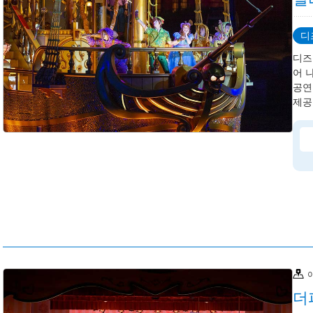
디
디즈
어 
공연 
제공:
더