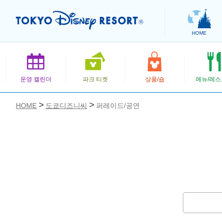
HOME
운영 캘린더
파크 티켓
상품/숍
메뉴/레
HOME
도쿄디즈니씨
퍼레이드/공연
お気に入り