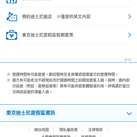
預約迪士尼飯店 ※僅提供英文內容
東京迪士尼度假區假期套票
營運時間有可能變更。歡迎隨時至本頁確認遊園當日的營運時間。
園方有可能依況不經預告而於開園時間之前開放遊客入園。屆時，園內部
分設施（例如：遊樂設施等）將有可能供遊客體驗或利用。詳情請於當日
洽詢該設施的演藝人員。
東京迪士尼度假區資訊
網站地圖
隱私權政策
法律條款