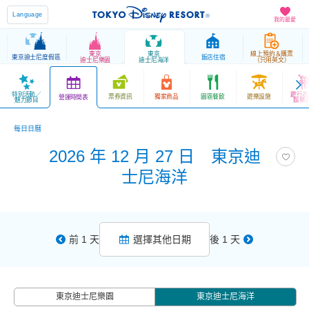
Language
我的最愛
東京
東京
線上預約＆購票
東京迪士尼度假區
飯店住宿
迪士尼樂園
迪士尼海洋
（只用英文）
特別活動／
遊行表
票券資訊
獨家商品
園區餐飲
遊樂設施
營運時間表
魅力節目
娛樂
每日日曆
2026 年 12 月 27 日 東京迪
士尼海洋
前 1 天
選擇其他日期
後 1 天
東京迪士尼樂園
東京迪士尼海洋