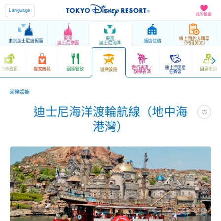
Language
我的最愛
東京
東京
線上預約＆購票
東京迪士尼度假區
飯店住宿
迪士尼樂園
迪士尼海洋
（只用英文）
遊行表演／
迪士尼明星
票券資訊
獨家商品
園區餐飲
園區地圖
遊樂設施
娛樂表演
迎賓會
遊樂設施
迪士尼海洋渡輪航線（地中海
港灣）