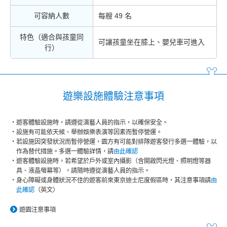
可容納人數
每艘 49 名
特色（適合與孩童同
可讓孩童坐在膝上、嬰兒車可進入
行）
遊樂設施體驗注意事項
遊客體驗設施時，請遵從演藝人員的指示，以確保安全。
設施有可能依天候、舉辦娛樂表演等因素而暫停營運。
若設施因突發狀況而暫停營運，園方有可能對排隊遊客發行多選一體驗，以
作為替代措施。多選一體驗詳情，請
由此確認
遊客體驗設施時，若希望於戶外或室內攝影（含開啟閃光燈、照明燈等器
具、液晶螢幕等），請隨時遵從演藝人員的指示。
身心障礙或身體狀況不佳的遊客前來東京迪士尼度假區時，其注意事項請
由
此確認
（英文）
遊園注意事項