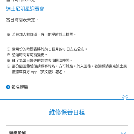
迪士尼明星迎賓會
當日時間表未定。
若參加人數額滿，有可能提前截止排隊。
當月份的時間表將於前 1 個月的 8 日左右公布。
營運時間有可能變更。
紅字為當日變更的娛樂表演開演時間。
部分園區體驗須請遊客報名，方可體驗。於入園後，歡迎透過東京迪士尼
度假區官方 App（英文版）報名。
報名體驗
維修保養日程
遊樂設施