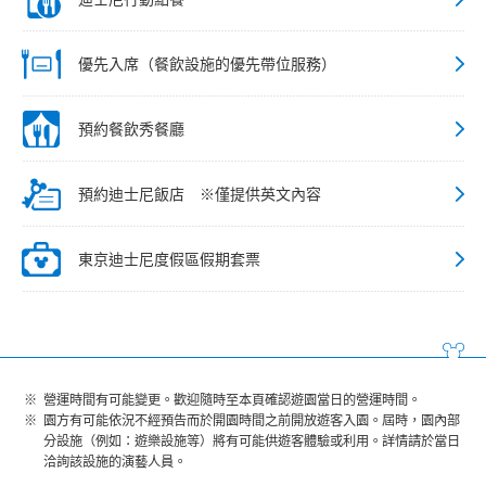
優先入席（餐飲設施的優先帶位服務）
預約餐飲秀餐廳
預約迪士尼飯店 ※僅提供英文內容
東京迪士尼度假區假期套票
營運時間有可能變更。歡迎隨時至本頁確認遊園當日的營運時間。
園方有可能依況不經預告而於開園時間之前開放遊客入園。屆時，園內部
分設施（例如：遊樂設施等）將有可能供遊客體驗或利用。詳情請於當日
洽詢該設施的演藝人員。