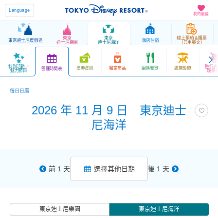
Language
我的最愛
東京
東京
線上預約＆購票
東京迪士尼度假區
飯店住宿
迪士尼樂園
迪士尼海洋
（只用英文）
特別活動／
遊行表
票券資訊
獨家商品
園區餐飲
遊樂設施
營運時間表
魅力節目
娛樂
每日日曆
2026 年 11 月 9 日 東京迪士
尼海洋
前 1 天
選擇其他日期
後 1 天
東京迪士尼樂園
東京迪士尼海洋