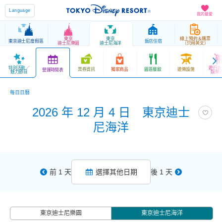
Language
我的最愛
東京
東京
線上預約＆購票
東京迪士尼度假區
飯店住宿
迪士尼樂園
迪士尼海洋
（只用英文）
特別活動／
遊行表
票券資訊
獨家商品
園區餐飲
遊樂設施
營運時間表
魅力節目
娛樂
每日日曆
2026 年 12 月 4 日 東京迪士
尼海洋
前 1 天
選擇其他日期
後 1 天
東京迪士尼樂園
東京迪士尼海洋