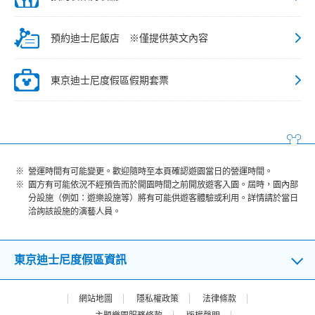
預約迪士尼飯店 ※僅提供英文內容
東京迪士尼度假區假期套票
營運時間有可能變更。歡迎隨時至本頁確認遊園當日的營運時間。
園方有可能依況不經預告而於開園時間之前開放遊客入園。屆時，園內部
分設施（例如：遊樂設施等）將有可能供遊客體驗或利用。詳情請於當日
洽詢該設施的演藝人員。
東京迪士尼度假區資訊
網站地圖
隱私權政策
法律條款