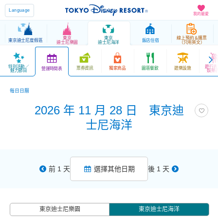
Language
我的最愛
東京
東京
線上預約＆購票
東京迪士尼度假區
飯店住宿
迪士尼樂園
迪士尼海洋
（只用英文）
特別活動／
遊行表
票券資訊
獨家商品
園區餐飲
遊樂設施
營運時間表
魅力節目
娛樂
每日日曆
2026 年 11 月 28 日 東京迪
士尼海洋
前 1 天
選擇其他日期
後 1 天
東京迪士尼樂園
東京迪士尼海洋