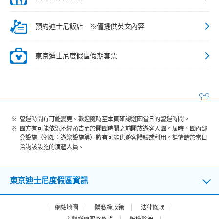
預約迪士尼飯店 ※僅提供英文內容
東京迪士尼度假區假期套票
營運時間有可能變更。歡迎隨時至本頁確認遊園當日的營運時間。
園方有可能依況不經預告而於開園時間之前開放遊客入園。屆時，園內部
分設施（例如：遊樂設施等）將有可能供遊客體驗或利用。詳情請於當日
洽詢該設施的演藝人員。
東京迪士尼度假區資訊
網站地圖
隱私權政策
法律條款