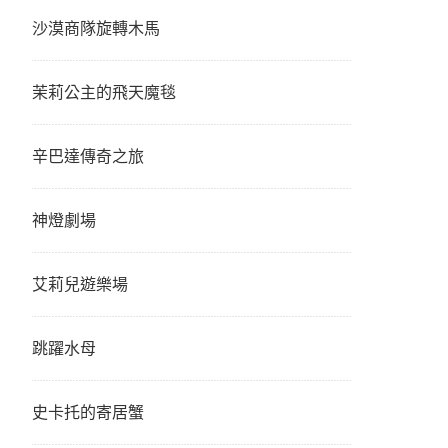
沙漠商隊旋轉木馬
茉莉公主的飛天魔毯
辛巴達傳奇之旅
神燈劇場
艾莉兒遊樂場
跳躍水母
史卡托的寄居蟹