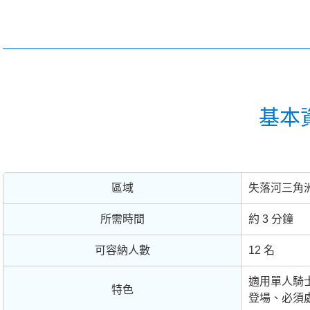
基本
區域
失落河三角
所需時間
約 3 分鐘
可容納人數
12 名
適用單人騎
特色
登場、必須