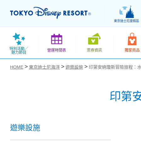
東京迪士尼度假區
特別活動／
營運時間表
票券資訊
獨家商品
魅力節目
HOME
東京迪士尼海洋
遊樂設施
印第安納瓊斯冒險旅程：
印第
お気に入り
遊樂設施