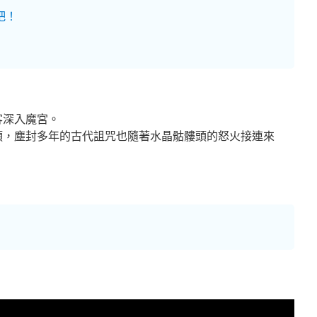
吧！
客深入魔宮。
頭，塵封多年的古代詛咒也隨著水晶骷髏頭的怒火接連來