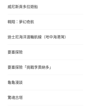
威尼斯貢多拉遊船
翱翔：夢幻奇航
迪士尼海洋渡輪航線（地中海港灣）
要塞探險
要塞探險「挑戰李奧納多」
龜龜漫談
驚魂古塔