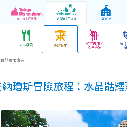
東京
迪士尼樂園
東京
迪士尼海洋
飯店住宿
遊行表演／
迪士
園區餐飲
遊樂設施
娛樂表演
迎
水晶骷髏頭魔宮
安納瓊斯冒險旅程：水晶骷髏