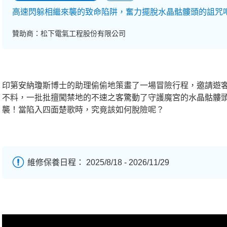
高速閃躲相繼來襲的致命陷阱，奮力擺脫水晶骷髏頭的詛咒
贊助商：松下電氣工程股份有限公司
印第安納瓊斯博士的助理偷偷地策畫了一場冒險行程，邀請遊
不料，一批批擅闖禁地的不速之客驚動了守護魔宮的水晶骷髏
襲！當陷入四面楚歌時，究竟該如何脫險呢？
維修保養日程： 2025/8/18 - 2026/11/29