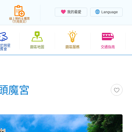
我的最愛
Language
線上預約＆購票
（只用英文）
尼明星
園區地圖
園區服務
交通指南
賓會
頭魔宮