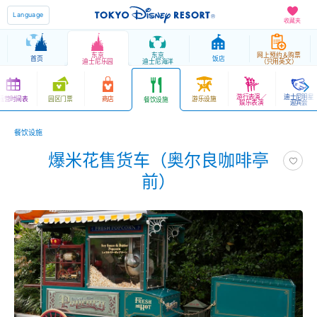
Language
收藏夹
东京
东京
网上预约＆购票
首页
饭店
迪士尼乐园
迪士尼海洋
（只用英文）
游行表演／
迪士尼明星
运营时间表
园区门票
商店
游乐设施
餐饮设施
娱乐表演
迎宾会
餐饮设施
爆米花售货车（奥尔良咖啡亭
前）