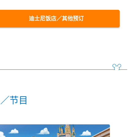
迪士尼饭店／其他预订
动／节目