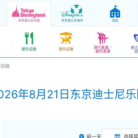
东京
迪士尼乐园
东京
迪士尼海洋
饭店
游行表演／
迪士
餐饮设施
游乐设施
娱乐表演
迎
尼乐园
026年8月21日东京迪士尼
前一天
选择