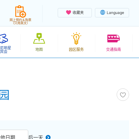
收藏夹
Language
网上预约＆购票
（只用英文）
尼明星
地图
园区服务
交通指南
宾会
乐园
其他日期
后一天