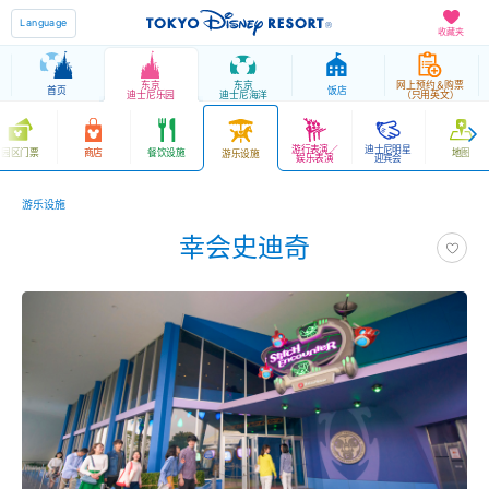
Language
收藏夹
东京
东京
网上预约＆购票
首页
饭店
迪士尼乐园
迪士尼海洋
（只用英文）
游行表演／
迪士尼明星
园区门票
商店
餐饮设施
地图
游乐设施
娱乐表演
迎宾会
游乐设施
幸会史迪奇