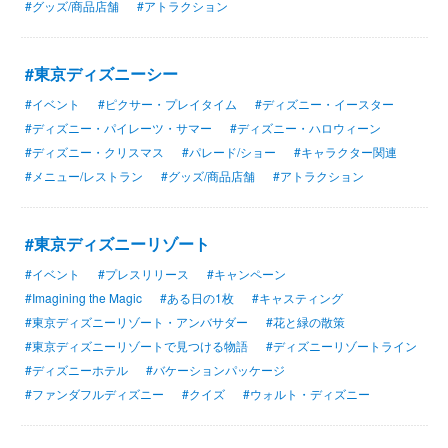
#グッズ/商品店舗
#アトラクション
#東京ディズニーシー
#イベント
#ピクサー・プレイタイム
#ディズニー・イースター
#ディズニー・パイレーツ・サマー
#ディズニー・ハロウィーン
#ディズニー・クリスマス
#パレード/ショー
#キャラクター関連
#メニュー/レストラン
#グッズ/商品店舗
#アトラクション
#東京ディズニーリゾート
#イベント
#プレスリリース
#キャンペーン
#Imagining the Magic
#ある日の1枚
#キャスティング
#東京ディズニーリゾート・アンバサダー
#花と緑の散策
#東京ディズニーリゾートで見つける物語
#ディズニーリゾートライン
#ディズニーホテル
#バケーションパッケージ
#ファンダフルディズニー
#クイズ
#ウォルト・ディズニー