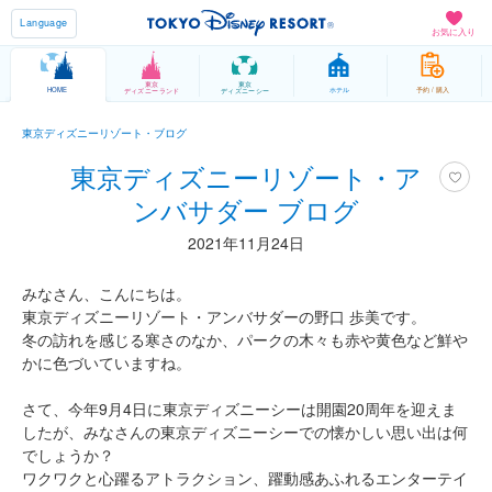
Language
お気に入り
東京
東京
HOME
ホテル
予約 / 購入
ディズニーランド
ディズニーシー
東京ディズニーリゾート・ブログ
東京ディズニーリゾート・ア
ンバサダー ブログ
2021年11月24日
みなさん、こんにちは。
東京ディズニーリゾート・アンバサダーの野口 歩美です。
冬の訪れを感じる寒さのなか、パークの木々も赤や黄色など鮮や
かに色づいていますね。
さて、今年9月4日に東京ディズニーシーは開園20周年を迎えま
したが、みなさんの東京ディズニーシーでの懐かしい思い出は何
でしょうか？
ワクワクと心躍るアトラクション、躍動感あふれるエンターテイ