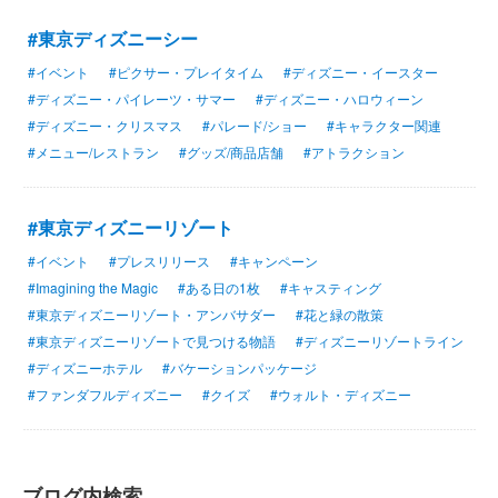
#東京ディズニーシー
#イベント
#ピクサー・プレイタイム
#ディズニー・イースター
#ディズニー・パイレーツ・サマー
#ディズニー・ハロウィーン
#ディズニー・クリスマス
#パレード/ショー
#キャラクター関連
#メニュー/レストラン
#グッズ/商品店舗
#アトラクション
#東京ディズニーリゾート
#イベント
#プレスリリース
#キャンペーン
#Imagining the Magic
#ある日の1枚
#キャスティング
#東京ディズニーリゾート・アンバサダー
#花と緑の散策
#東京ディズニーリゾートで見つける物語
#ディズニーリゾートライン
#ディズニーホテル
#バケーションパッケージ
#ファンダフルディズニー
#クイズ
#ウォルト・ディズニー
ブログ内検索