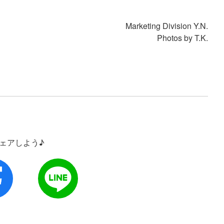
Marketing Division Y.N.
Photos by T.K.
シェアしよう♪