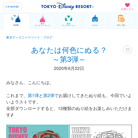
Language
お気に入り
東京
東京
HOME
ホテル
予約 / 購入
ディズニーランド
ディズニーシー
東京ディズニーリゾート・ブログ
あなたは何色にぬる？
～第3弾～
2020年6月22日
みなさん、こんにちは。
これまで、
第1弾
と
第2弾
でお届けしてきたぬり絵も、今回でいよ
いよラストです。
全部ダウンロードすると、12種類のぬり絵をお楽しみいただけま
す♪