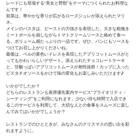
レードにも登場する“美女と野獣”をテーマにつくられたお料理な
んです！
前菜は、華やかな香りが広がるローズジュレが添えられたマリ
ネ。
メインのパスタは、ビーストの力強さを表現した、大きな粗挽き
ミートボールを崩しながらトマトクリームソースと絡めて食べ
る、ボリューム感たっぷりの一品です。ぜひ、パンにもソースを
つけてお召し上がりくださいね。
最後は、ベルの黄色いドレスを表現したアプリコットムースがと
ってもかわいらしいデザート。添えられたチョコレートケーキ
と、甘酸っぱいアプリコットムースが相性抜群！カップに入った
ピスタチオソースをかけて味の変化もお楽しみいただけます♪
いかがでしたか？
どちらのレストランも座席優先案内サービス“プライオリティ・
シーティング”をご利用になれます。少ない待ち時間で入店でき
るこのサービスを利用して、大切な人との食事をスムーズに楽し
んでみてはいかがでしょうか？
レストランでのひとときが、みなさんのクリスマスの思い出を彩
れますように。