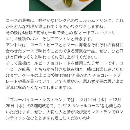
コースの最初は、鮮やかなピンク色のウェルカムドリンク。これ
からどんな料理が運ばれてくるのかワクワクしますね。
その後は4種類の前菜が一皿で楽しめる“オードブル・ヴァリ
エ”、2種類のパン、そしてアントレと続きます。
アントレは、ローストビーフとオマール海老をそれぞれの食材に
合わせたソースで味わうことのできる贅沢な一品。ぜひ、ひと口
ひと口ゆっくりと味わってお召し上がりください。
そして最後は、ルビーチョコレートを使用したデザートです。コ
ーヒーか紅茶、どちらかお好きな飲み物と一緒にお楽しみいただ
けます。ケーキの上には“Christmas”と書かれたチョコレートプ
レートや苺が乗っていて、とても華やか。思わず食事の思い出に
写真に収めたくなってしまいますね。
「ブルーバイユー・レストラン」では、12月11日（水）～12月
25日（水）の2週間限定で、この“スペシャルコース”をお楽しみ
いただけます。ぜひ、大切な人と蛍が飛び交うレストランでロマ
ンティックなひとときをお過ごしくださいね♪