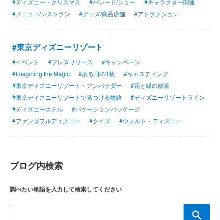
#ディズニー・クリスマス
#パレード/ショー
#キャラクター関連
#メニュー/レストラン
#グッズ/商品店舗
#アトラクション
#東京ディズニーリゾート
#イベント
#プレスリリース
#キャンペーン
#Imagining the Magic
#ある日の1枚
#キャスティング
#東京ディズニーリゾート・アンバサダー
#花と緑の散策
#東京ディズニーリゾートで見つける物語
#ディズニーリゾートライン
#ディズニーホテル
#バケーションパッケージ
#ファンダフルディズニー
#クイズ
#ウォルト・ディズニー
ブログ内検索
調べたい単語を入力して検索してください