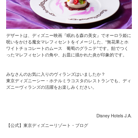
デザートは、ディズニー映画『眠れる森の美女』でオーロラ姫に
呪いをかける魔女マレフィセントをイメージした、“無花果とホ
ワイトチョコレートのムース 葡萄のグラニテ”です。飴でつく
ったマレフィセントの角や、お皿に描かれた炎が印象的です。
みなさんのお気に入りのヴィランズはいましたか？
東京ディズニーシー・ホテルミラコスタのレストランでも、ディ
ズニーヴィランズの活躍をお楽しみください。
Disney Hotels J.A.
【公式】東京ディズニーリゾート・ブログ