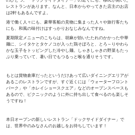
レストランがあります。なんと、日本からやってきた店主のお店
は2軒もあるんですよ。
港で働く人々にも、豪華客船の見物に集まった人々や旅行客たち
にも、和風の味付けはすっかりおなじみなんですね。
夏期限定メニューのこちらは、胡麻が効いたたれのかかった中華
麺に、シイタケとタケノコが入った鶏そぼろと、とろ～りやわら
かな玉子をトッピングした冷やし麺。しゃきしゃきの野菜もたっ
ぷり乗っていて、暑い日でもつるっと喉を通りそうです。
もとは貨物倉庫だったというだけあって広いダイニングエリアが
あるこのレストランですが、すぐ近くには「ウォーターフロント
パーク」や「ホレイショースクエア」などのオープンスペースも
あるので、ピクニックのように外に持ち出して食べるのも楽しそ
うですね！
本日オープンの新しいレストラン「ドックサイドダイナー」で
は、世界中のみなさんのお越しをお待ちしています！