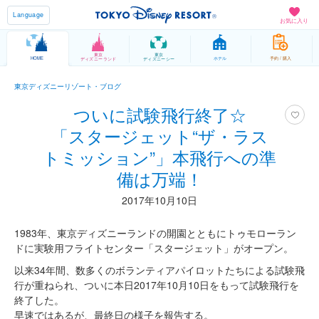
Language
お気に入り
東京
東京
HOME
ホテル
予約 / 購入
ディズニーランド
ディズニーシー
東京ディズニーリゾート・ブログ
ついに試験飛行終了☆
「スタージェット“ザ・ラス
トミッション”」本飛行への準
備は万端！
2017年10月10日
1983年、東京ディズニーランドの開園とともにトゥモローラン
ドに実験用フライトセンター「スタージェット」がオープン。
以来34年間、数多くのボランティアパイロットたちによる試験飛
行が重ねられ、ついに本日2017年10月10日をもって試験飛行を
終了した。
早速ではあるが、最終日の様子を報告する。