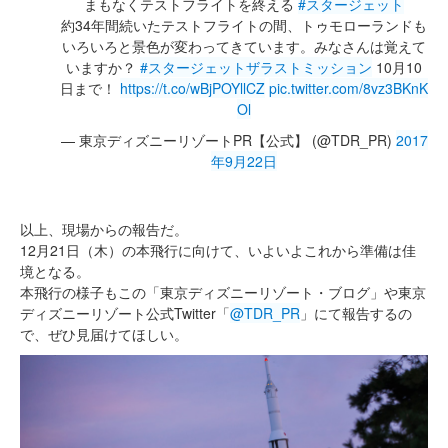
まもなくテストフライトを終える
#スタージェット
約34年間続いたテストフライトの間、トゥモローランドも
いろいろと景色が変わってきています。みなさんは覚えて
いますか？
#スタージェットザラストミッション
10月10
日まで！
https://t.co/wBjPOYllCZ
pic.twitter.com/8vz3BKnK
Ol
— 東京ディズニーリゾートPR【公式】 (@TDR_PR)
2017
年9月22日
以上、現場からの報告だ。
12月21日（木）の本飛行に向けて、いよいよこれから準備は佳
境となる。
本飛行の様子もこの「東京ディズニーリゾート・ブログ」や東京
ディズニーリゾート公式Twitter「
@TDR_PR
」にて報告するの
で、ぜひ見届けてほしい。