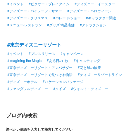
#イベント
#ピクサー・プレイタイム
#ディズニー・イースター
#ディズニー・パイレーツ・サマー
#ディズニー・ハロウィーン
#ディズニー・クリスマス
#パレード/ショー
#キャラクター関連
#メニュー/レストラン
#グッズ/商品店舗
#アトラクション
#東京ディズニーリゾート
#イベント
#プレスリリース
#キャンペーン
#Imagining the Magic
#ある日の1枚
#キャスティング
#東京ディズニーリゾート・アンバサダー
#花と緑の散策
#東京ディズニーリゾートで見つける物語
#ディズニーリゾートライン
#ディズニーホテル
#バケーションパッケージ
#ファンダフルディズニー
#クイズ
#ウォルト・ディズニー
ブログ内検索
調べたい単語を入力して検索してください