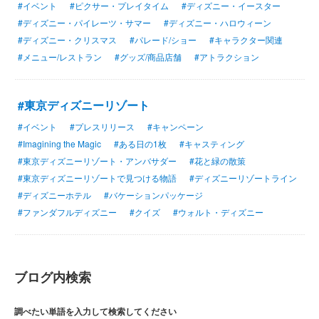
#イベント
#ピクサー・プレイタイム
#ディズニー・イースター
#ディズニー・パイレーツ・サマー
#ディズニー・ハロウィーン
#ディズニー・クリスマス
#パレード/ショー
#キャラクター関連
#メニュー/レストラン
#グッズ/商品店舗
#アトラクション
#東京ディズニーリゾート
#イベント
#プレスリリース
#キャンペーン
#Imagining the Magic
#ある日の1枚
#キャスティング
#東京ディズニーリゾート・アンバサダー
#花と緑の散策
#東京ディズニーリゾートで見つける物語
#ディズニーリゾートライン
#ディズニーホテル
#バケーションパッケージ
#ファンダフルディズニー
#クイズ
#ウォルト・ディズニー
ブログ内検索
調べたい単語を入力して検索してください