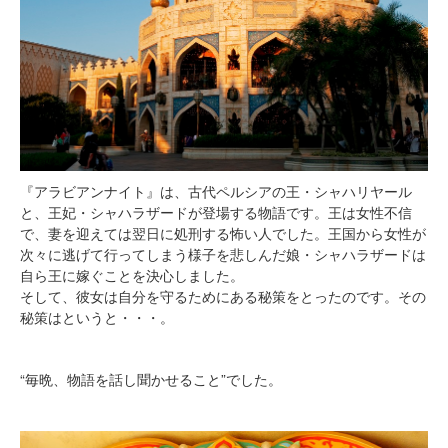
『アラビアンナイト』は、古代ペルシアの王・シャハリヤール
と、王妃・シャハラザードが登場する物語です。王は女性不信
で、妻を迎えては翌日に処刑する怖い人でした。王国から女性が
次々に逃げて行ってしまう様子を悲しんだ娘・シャハラザードは
自ら王に嫁ぐことを決心しました。
そして、彼女は自分を守るためにある秘策をとったのです。その
秘策はというと・・・。
“毎晩、物語を話し聞かせること”でした。